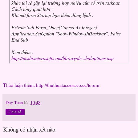
khác thì sẽ gặp lại trường hợp nhiều cửa sổ trên taskbar.
Cách tổng quát hơn :
Khi mở form Startup bạn thêm dòng lệnh :
Private Sub Form_Open(Cancel As Integer)
Application.SetOption "ShowWindowsInTaskbar", False
End Sub
Xem thêm :
http://msdn.microsoft.com/library/de...baloptions.asp
Thảo luận thêm: http://thuthuataccess.co.cc/forum
Duy Tuan
lúc
10:48
Chia sẻ
Không có nhận xét nào: