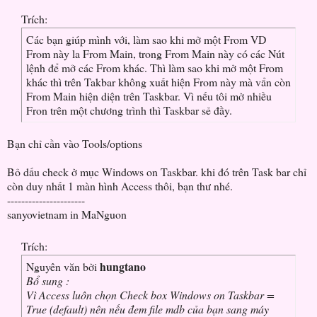
Trích:
Các bạn giúp mình với, làm sao khi mở một From VD
From này la From Main, trong From Main này có các Nút
lệnh để mở các From khác. Thì làm sao khi mở một From
khác thì trên Takbar không xuất hiện From này mà vẩn còn
From Main hiện diện trên Taskbar. Vì nếu tôi mở nhiều
Fron trên một chương trình thì Taskbar sẻ đầy.
Bạn chỉ cần vào Tools/options
Bỏ dấu check ở mục Windows on Taskbar. khi đó trên Task bar chỉ
còn duy nhất 1 màn hình Access thôi, bạn thư nhé.
----------------------
sanyovietnam in MaNguon
Trích:
hungtano
Nguyên văn bởi
Bổ sung :
Vì Access luôn chọn Check box Windows on Taskbar =
True (default) nên nếu đem file mdb của bạn sang máy