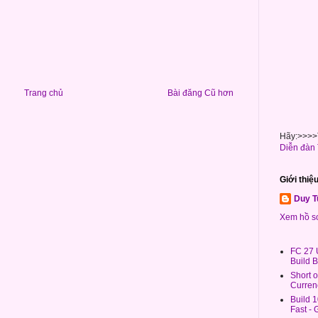
Trang chủ
Bài đăng Cũ hơn
Hãy:>>>>T
Diễn đàn 
Giới thiệ
Duy T
Xem hồ sơ
FC 27 
Build 
Short 
Curren
Build 
Fast -