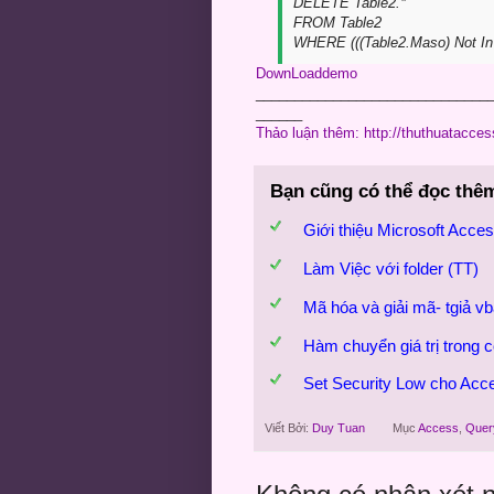
DELETE Table2.*
FROM Table2
WHERE (((Table2.Maso) Not In (
DownLoaddemo
______________________________
______
Thảo luận thêm: http://thuthuatacce
Bạn cũng có thể đọc thê
Giới thiệu Microsoft Acce
Làm Việc với folder (TT)
Mã hóa và giải mã- tgiả v
Hàm chuyển giá trị trong 
Set Security Low cho Acc
Viết Bởi:
Duy Tuan
Mục
Access
,
Quer