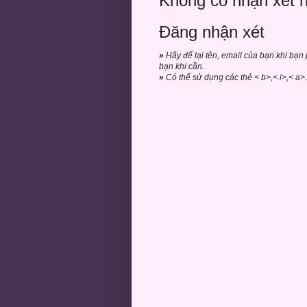
Không có nhận xét 
Đăng nhận xét
»
Hãy để lại tên, email của bạn khi bạn
bạn khi cần.
»
Có thể sử dụng các thẻ < b>,< i>,< a>. 