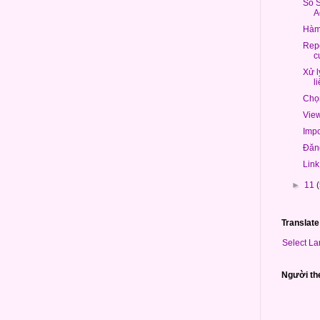
So 
A
Hàm
Repo
c
Xử l
l
Chọ
View
Impo
Đăng
Link
►
11
Translate
Select L
Người th