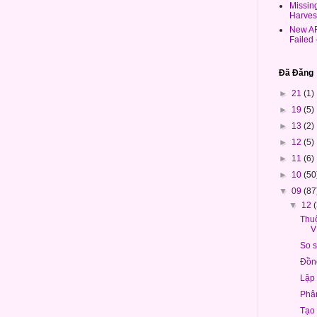
Missin
Harves
New AR
Failed
Đã Đăng
►
21
(1)
►
19
(5)
►
13
(2)
►
12
(5)
►
11
(6)
►
10
(50
▼
09
(87
▼
12
Thuô
V
So s
Đồn
Lập
Phân
Tạo