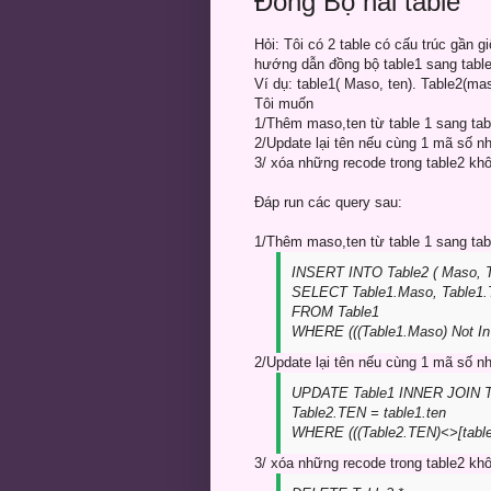
Đồng Bộ hai table
Hỏi: Tôi có 2 table có cấu trúc gần g
hướng dẫn đồng bộ table1 sang table
Ví dụ: table1( Maso, ten). Table2(maso
Tôi muốn
1/Thêm maso,ten từ table 1 sang table
2/Update lại tên nếu cùng 1 mã số 
3/ xóa những recode trong table2 khô
Đáp run các query sau:
1/Thêm maso,ten từ table 1 sang table
INSERT INTO Table2 ( Maso, 
SELECT Table1.Maso, Table1.
FROM Table1
WHERE (((Table1.Maso) Not In (
2/Update lại tên nếu cùng 1 mã số 
UPDATE Table1 INNER JOIN T
Table2.TEN = table1.ten
WHERE (((Table2.TEN)<>[table1
3/ xóa những recode trong table2 khô