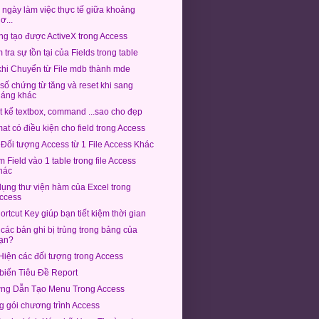
 ngày làm việc thực tế giữa khoảng
ơ...
g tạo được ActiveX trong Access
tra sự tồn tại của Fields trong table
khi Chuyển từ File mdb thành mde
số chứng từ tăng và reset khi sang
háng khác
t kế textbox, command ...sao cho đẹp
at có điều kiện cho field trong Access
Đối tượng Access từ 1 File Access Khác
 Field vào 1 table trong file Access
hác
ụng thư viện hàm của Excel trong
ccess
ortcut Key giúp bạn tiết kiệm thời gian
các bản ghi bị trùng trong bảng của
ạn?
Hiện các đối tượng trong Access
biến Tiêu Đề Report
ng Dẫn Tạo Menu Trong Access
 gói chương trình Access