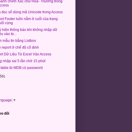
Sanh chính Xác chữ Hoa- Thường trong
ccess
 đọc số dùng mã Unicode trong Access
rt Footer luôn nằm ở cuối của trang
uối cùng
ý hiện thông báo khi không nhập dữ
iệu vào te...
n mẫu tin bằng Listbox
 report ở chế độ cố định
rt Dữ Liệu Từ Excel Vào Access
 nhập sai 5 lần chờ 15 phút
 table từ MDB có password
(56)
anguage
▼
eo dõi