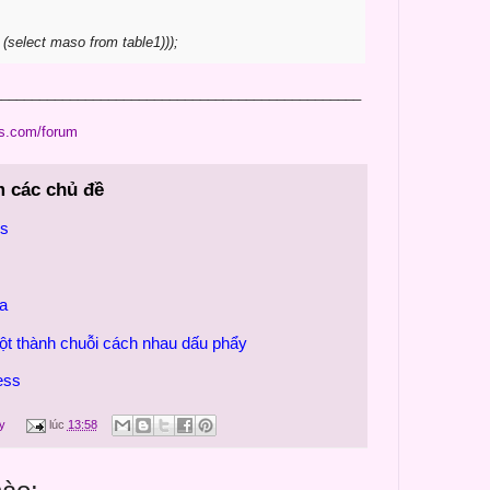
select maso from table1)));
________________________________________________
ss.com/forum
m các chủ đề
ss
ba
cột thành chuỗi cách nhau dấu phẩy
ess
y
lúc
13:58