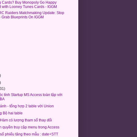
g Cards? Buy Monopoly Go Happy
t with Looney Tunes Cards - IGGM
C Raiders Matchmaking Update: Stop
 - Grab Blueprints On IGGM
)
)
(31)
̣c tính Startup MS Access toàn tập với
BA
ánh - tổng hợp 2 table với Union
g Bộ hai table
 Hàm có lượng tham số thay đổi
 quyền truy cập menu trong Access
 số phiếu tăng theo mẫu : date+STT