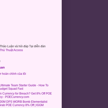
hảo Luận và hỏi đáp Tại diễn đàn
Thủ Thuật Access
u
uan
 hoàn chỉnh của tôi
Ultimate Team Starter Guide - How To
Budget Squad Fast
on Currency for Breach? Get 8% Off POE
cy - POECurrency.com
100M DPS WORB Bomb Elementalist
 Grab POE Currency 8% Off | IGGM