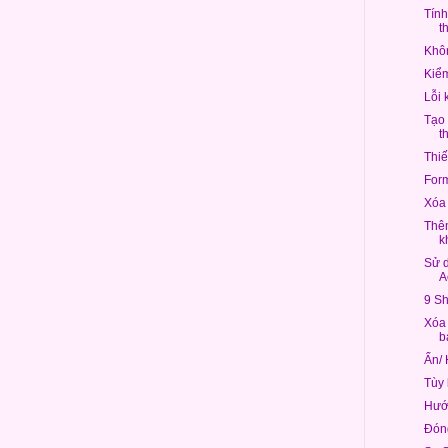
Tính
th
Khôn
Kiểm 
Lỗi 
Tạo 
t
Thiế
Form
Xóa 
Thêm
k
Sử d
A
9 Sh
Xóa 
b
Ẩn/ 
Tùy 
Hướ
Đóng