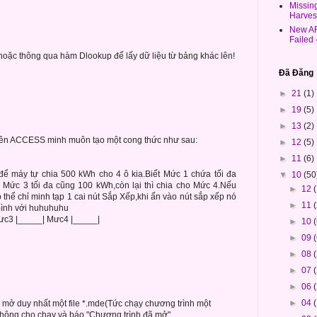
Missin
Harves
New AR
Failed
hoặc thông qua hàm Dlookup để lấy dữ liệu từ bảng khác lên!
Đã Đăng
►
21
(1)
►
19
(5)
►
13
(2)
n trên ACCESS minh muôn tạo một cong thức như sau:
►
12
(5)
►
11
(6)
để máy tự chia 500 kWh cho 4 ô kia.Biết Mức 1 chứa tối đa
▼
10
(50
Mức 3 tối đa cũng 100 kWh,còn lại thì chia cho Mức 4.Nếu
►
12
thể chỉ minh tạp 1 cai nút Sắp Xếp,khi ấn vào nút sắp xếp nó
►
11
mình với huhuhuhu
ưc3 |_____| Mưc4 |_____|
►
10
►
09
►
08
►
07
►
06
►
04
 mở duy nhất một file *.mde(Tức chạy chương trình một
 không cho chạy và báo "Chương trình đã mở"