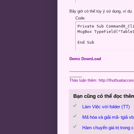
Bây giờ có thể tùy ý sử dụng, ví dụ:
Code:
Private Sub Command0_Cli
MsgBox TypeField("Table1
End Sub 
Demo DownLoad
______________________________
______
Thảo luận thêm: http://thuthuatacce
Bạn cũng có thể đọc thê
Làm Việc với folder (TT)
Mã hóa và giải mã- tgiả v
Hàm chuyển giá trị trong 