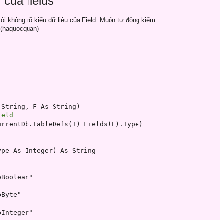
 của fields
tôi không rõ kiểu dữ liệu của Field. Muốn tự động kiểm
ì (haquocquan)
ield
rrentDb.TableDefs(T).Fields(F).Type)

-----------------

pe As Integer) As String

Boolean"

Byte"

Integer"
