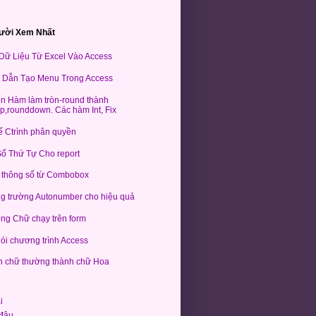
ười Xem Nhất
 Dữ Liệu Từ Excel Vào Access
Dẫn Tạo Menu Trong Access
ến Hàm làm tròn-round thành
p,rounddown. Các hàm Int, Fix
kế Ctrình phân quyền
ố Thứ Tự Cho report
 thông số từ Combobox
g trường Autonumber cho hiệu quả
ng Chữ chạy trên form
ói chương trình Access
 chữ thường thành chữ Hoa
i
đâu