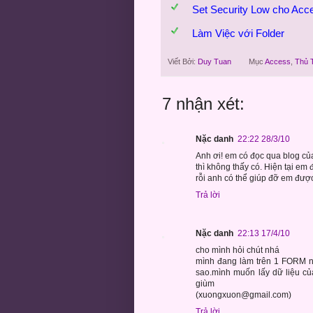
Set Security Low cho Acc
Làm Việc với Folder
Viết Bởi:
Duy Tuan
Mục
Access
,
Thủ 
7 nhận xét:
Nặc danh
22:22 28/3/10
Anh ơi! em có đọc qua blog của
thì không thấy có. Hiện tại em
rỗi anh có thể giúp đỡ em đư
Trả lời
Nặc danh
22:13 17/4/10
cho mình hỏi chút nhá
mình đang làm trên 1 FORM nh
sao.mình muốn lấy dữ liệu c
giùm
(xuongxuon@gmail.com)
Trả lời