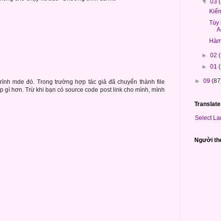
▼
03
Kiểm
Tùy 
A
Hàm 
►
02
►
01
►
09
(87
rình mde đó. Trong trường hợp tác giả đã chuyển thành file
p gì hơn. Trừ khi bạn có source code post link cho mình, mình
Translate
Select L
Người th