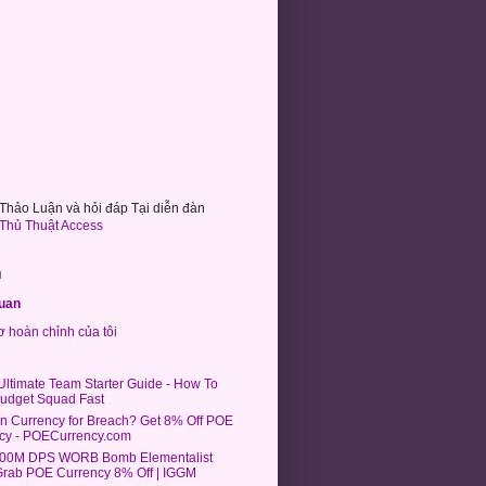
hảo Luận và hỏi đáp Tại diễn đàn
Thủ Thuật Access
u
uan
 hoàn chỉnh của tôi
Ultimate Team Starter Guide - How To
Budget Squad Fast
on Currency for Breach? Get 8% Off POE
cy - POECurrency.com
100M DPS WORB Bomb Elementalist
 Grab POE Currency 8% Off | IGGM