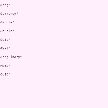
Long"

Currency"

Single"

Double"

Date"

Text"

LongBinary"

Memo"

GUID"
