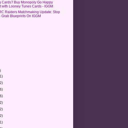
g Cards? Buy Monopoly Go Happy
t with Looney Tunes Cards - IGGM
C Raiders Matchmaking Update: Stop
 - Grab Blueprints On IGGM
)
(1)
(2)
(6)
(6)
(2)
(2)
(2)
(1)