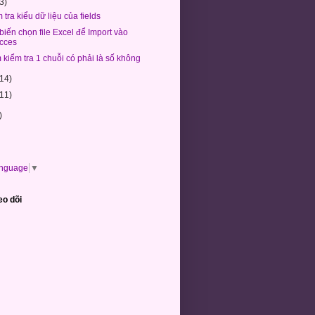
(3)
 tra kiểu dữ liệu của fields
biến chọn file Excel để Import vào
cces
kiểm tra 1 chuỗi có phải là số không
(14)
(11)
)
anguage
▼
eo dõi