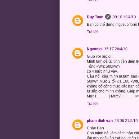
Duy Tuan
09:10 19/4/10
Bạn có thể dùng một sub form 
Trả lời
Ngvanloi
15:17 28/4/10
Giup voi pro oi:
Mình làm đề tài tính tiền điệ
Tổng kWh: 500kWh
có 4 mức như vậy.
Câu hỏi của minh là:làm sao 
50kWh,Mức 2 tối đa 100 kWh, 
không có công thức các bạn có 
tự sắp cho minh không .Giúp 
Mưc1 |_____| Mưc2 |_____| M
Trả lời
pham dinh van
23:06 21/5/10
Chào Bạn
Cho mình hỏi làm cách nào chi
lần duy nhất,lần thứ hai chặn