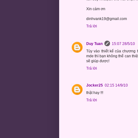
Xin cám ơn
dinhvank19@gmail.com
Trả lời
Duy Tuan
15:07 28/5/10
Tùy vào thiết kế của chương t
mde thì bạn không thể can thiệ
sẽ giúp được!
Trả lời
Jocker25
02:15 14/9/10
thật hay !!!
Trả lời