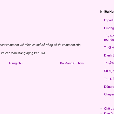
Nhiều Ng
Import
Hướng 
Tùy bi
roundu
 post comment, để mình có thể dễ dàng trả lời comment của
Thiết 
Và các icon thông dụng trên YM
Đánh S
Truyền
Trang chủ
Bài đăng Cũ hơn
Sử dụn
Tạo Dò
Đóng g
Chuyển
Chê ba
Đau ở 