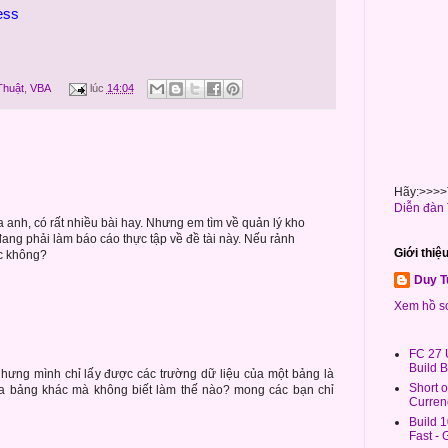
ess
Thuật
,
VBA
lúc
14:04
Hãy:>>>>T
Diễn đàn 
 anh, có rất nhiều bài hay. Nhưng em tìm về quản lý kho
 đang phải làm báo cáo thực tập về đề tài này. Nếu rảnh
Giới thiệ
ợc không?
Duy T
Xem hồ sơ
FC 27 
Build 
ưng mình chỉ lấy được các trường dữ liệu của một bảng là
Short 
ủa bảng khác mà không biết làm thế nào? mong các bạn chỉ
Curren
Build 
Fast -