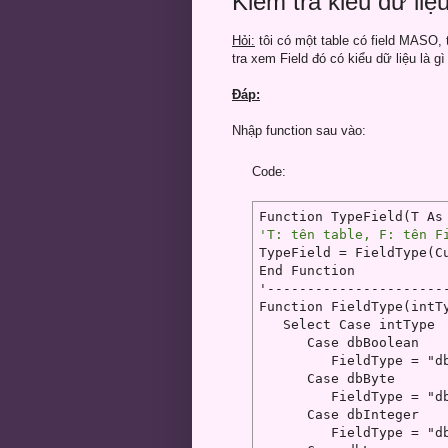
Kiểm tra kiểu dữ liệu
Hỏi:
tôi có một table có field MASO, 
tra xem Field đó có kiểu dữ liệu là g
Đáp:
Nhập function sau vào:
Code:
'T: tên table, F: tên F
TypeField = FieldType(Cu
End Function

'-----------------------
Function FieldType(intTy
   Select Case intType

      Case dbBoolean

         FieldType = "db
      Case dbByte

         FieldType = "db
      Case dbInteger

         FieldType = "db