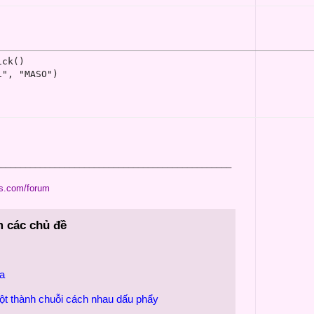
ck()

", "MASO")

________________________________________________
ss.com/forum
m các chủ đề
ba
cột thành chuỗi cách nhau dấu phẩy