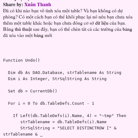
Share by:
Xuân Thanh
Đã có khi nào bạn vô tình xóa một table? Và bạn không có dự
phòng? Có một cách bạn có thể khôi phục lại nó nếu bạn chưa xóa
thêm một table khác hoặc bạn chưa đóng cơ sở
dữ liệu
của bạn.
Bằng
thủ thuật
sau đây, bạn có thể chèn tất cả các trường của
bảng
đã xóa vào một
bảng
mới
Function Undo()
Dim db As DAO.Database, strTablename As String
Dim i As Integer, StrSqlString As String
Set db = CurrentDb()
For i = 0 To db.TableDefs.Count - 1
If Left(db.TableDefs(i).Name, 4) = "~tmp" Then
strTablename = db.TableDefs(i).Name
StrSqlString = "SELECT DISTINCTROW [" &
strTablename & _