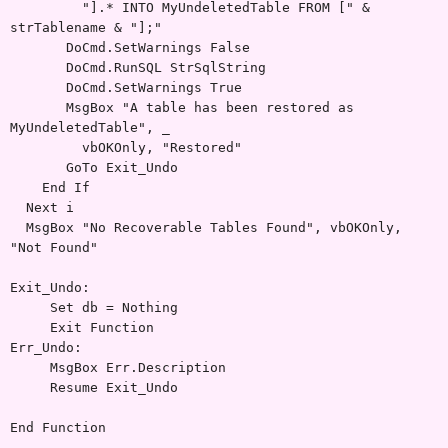
"].* INTO MyUndeletedTable FROM [" &
strTablename & "];"
DoCmd.SetWarnings False
DoCmd.RunSQL StrSqlString
DoCmd.SetWarnings True
MsgBox "A table has been restored as
MyUndeletedTable", _
vbOKOnly, "Restored"
GoTo Exit_Undo
End If
Next i
MsgBox "No Recoverable Tables Found", vbOKOnly,
"Not Found"
Exit_Undo:
Set db = Nothing
Exit Function
Err_Undo:
MsgBox Err.Description
Resume Exit_Undo
End Function