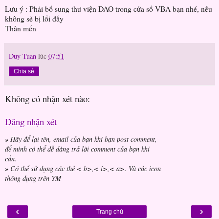
Lưu ý : Phải bổ sung thư viện DAO trong cửa sổ VBA bạn nhé, nếu
không sẽ bị lổi đấy
Thân mến
Duy Tuan
lúc
07:51
Chia sẻ
Không có nhận xét nào:
Đăng nhận xét
»
Hãy để lại tên, email của bạn khi bạn post comment,
để mình có thể dễ dàng trả lời comment của bạn khi
cần.
»
Có thể sử dụng các thẻ < b>,< i>,< a>. Và các icon
thông dụng trên YM
‹
›
Trang chủ